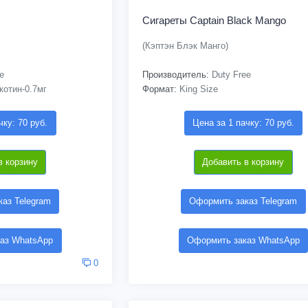
Сигареты Captain Black Mango
(Кэптэн Блэк Манго)
e
Производитель:
Duty Free
котин-0.7мг
Формат:
King Size
чку: 70 руб.
Цена за 1 пачку: 70 руб.
в корзину
Добавить в корзину
аз Telegram
Оформить заказ Telegram
аз WhatsApp
Оформить заказ WhatsApp
0