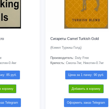
cro
Сигареты Camel Turkish Gold
(Кэмел Туркиш Голд)
e
Производитель:
Duty Free
котин-0.4мг
Крепость:
Смола-7мг, Никотин-0.7мг
чку: 85 руб.
Цена за 1 пачку: 90 руб.
в корзину
Добавить в корзину
аз Telegram
Оформить заказ Telegram