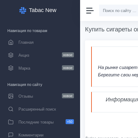
Tabac New
Купить сигареты о
Навигация по товарам
Главная
Акциз
новое
На рынке сигарет
Марка
новое
Берегите свои не
Навигация по сайту
Отзывы
новое
Информация,
Расширенный поиск
Последние товары
+50
Комментарии