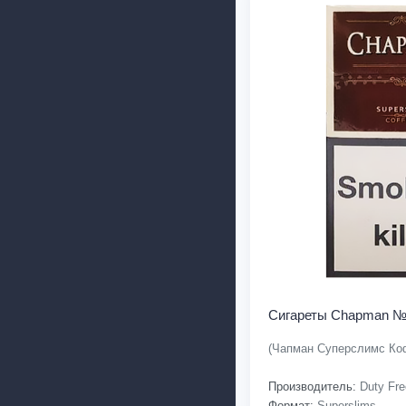
Сигареты Chapman №4
(Чапман Суперслимс Ко
Производитель:
Duty Fre
Формат:
Superslims