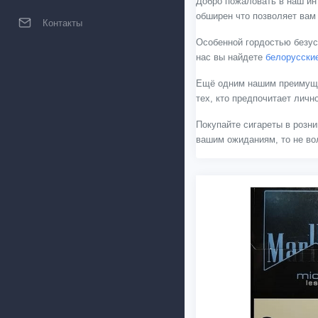
Добро пожаловать в наш ин
обширен что позволяет вам
Контакты
Особенной гордостью безус
нас вы найдете
белорусски
Ещё одним нашим преимущес
тех, кто предпочитает лич
Покупайте сигареты в розни
вашим ожиданиям, то не вол