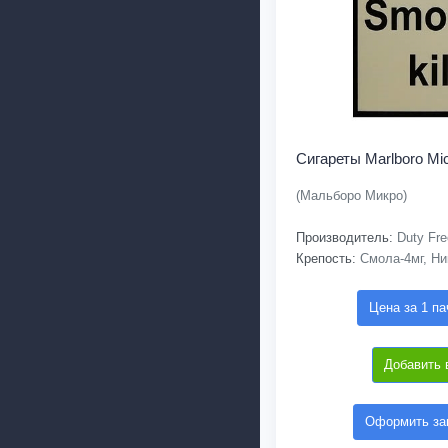
Сигареты Marlboro Mi
(Мальборо Микро)
Производитель:
Duty Fre
Крепость:
Смола-4мг, Ни
Цена за 1 па
Добавить 
Оформить зак