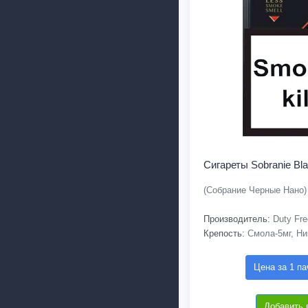
Сигареты Sobranie Bla
(Собрание Черные Нано)
Производитель:
Duty Fre
Крепость:
Смола-5мг, Ни
Цена за 1 па
Добавить 