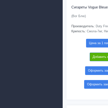
Сигареты Vogue Bleue
(Вог Блю)
Производитель:
Duty Fre
Крепость:
Смола-7мг, Ни
Цена за 1 па
Добавить 
Оформить зак
Оформить зак