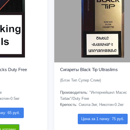
cks Duty Free
Сигареты Black Tip Ultraslims
(Блэк Тип Супер Слим)
e
Производитель:
"Интернейшнл Масис
котин-0.5мг
Табак"/Duty Free
Крепость:
Смола-3мг, Никотин-0.2мг
чку: 65 руб.
Цена за 1 пачку: 75 руб.
в корзину