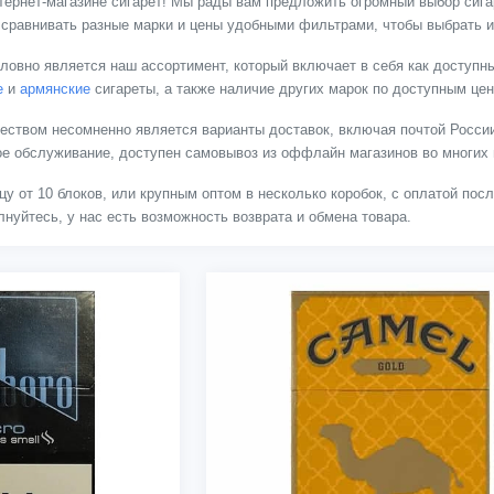
тернет-магазине сигарет! Мы рады вам предложить огромный выбор сигар
 сравнивать разные марки и цены удобными фильтрами, чтобы выбрать и
ловно является наш ассортимент, который включает в себя как доступны
е
и
армянские
сигареты, а также наличие других марок по доступным це
твом несомненно является варианты доставок, включая почтой России
ное обслуживание, доступен самовывоз из оффлайн магазинов во многих 
цу от 10 блоков, или крупным оптом в несколько коробок, с оплатой пос
нуйтесь, у нас есть возможность возврата и обмена товара.