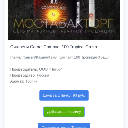
Сигареты Camel Compact 100 Tropical Crush
(Кэмел/Кемел/Камел/Кэмл Компакт 100 Тропикал Краш)
Производитель:
ООО "Петро"
Производство:
Россия
Аромат:
Тропик
Цена за 1 пачку: 90 руб.
Добавить в корзину
Оформить заказ Telegram