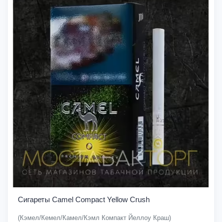
Сигареты Camel Compact Yellow Crush
(Кэмел/Кемел/Камел/Кэмл Компакт Йеллоу Краш)