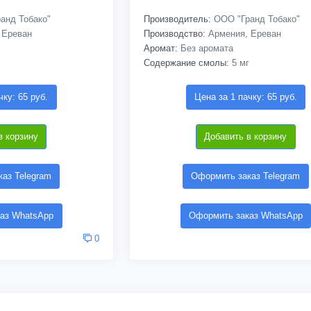
анд Тобако"
Производитель:
ООО "Гранд Тобако"
 Ереван
Производство:
Армения, Ереван
Аромат:
Без аромата
Содержание смолы:
5 мг
чку: 65 руб.
Цена за 1 пачку: 65 руб.
в корзину
Добавить в корзину
аз Telegram
Оформить заказ Telegram
аз WhatsApp
Оформить заказ WhatsApp
0