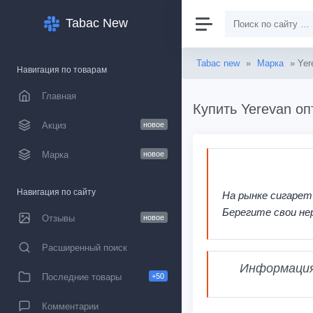
Tabac New
Tabac new
»
Марка
» Yer
Навигация по товарам
Главная
Купить Yerevan оп
Акциз
новое
Марка
новое
Навигация по сайту
На рынке сигарет
Берегите свои не
Отзывы
новое
Расширенный поиск
Информация,
Последние товары
+50
Комментарии