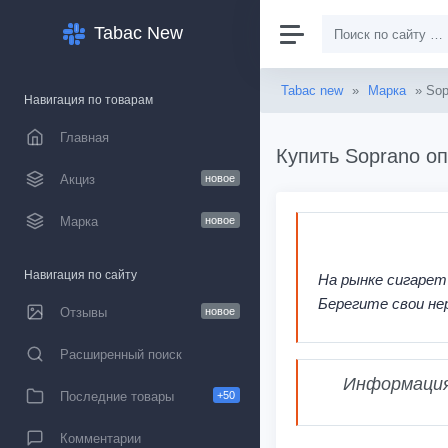
Tabac New
Tabac new
»
Марка
» Sop
Навигация по товарам
Главная
Купить Soprano оп
Акциз
новое
Марка
новое
Навигация по сайту
На рынке сигарет
Берегите свои не
Отзывы
новое
Расширенный поиск
Информация,
Последние товары
+50
Комментарии