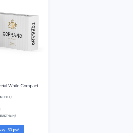
cial White Compact
мпакт)
я
пактный)
чку: 50 руб.