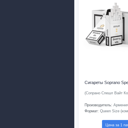
Сигареты Soprano Spe
(Сопрано Спешл Вайт Ко
Производитель:
Армени
Формат:
Queen Size (ком
Цена за 1 па