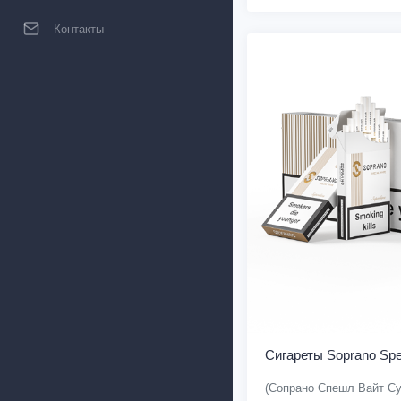
Контакты
Сигареты Soprano Spec
(Сопрано Спешл Вайт С