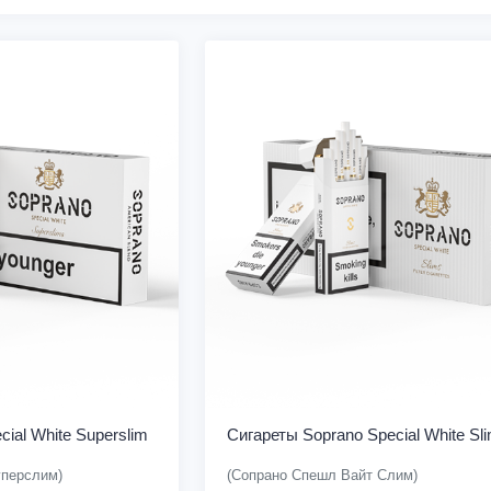
ial White Superslim
Сигареты Soprano Special White Sl
уперслим)
(Сопрано Спешл Вайт Слим)