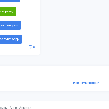
в корзину
аз Telegram
аз WhatsApp
0
Все комментарии
русь
Акциз Армения